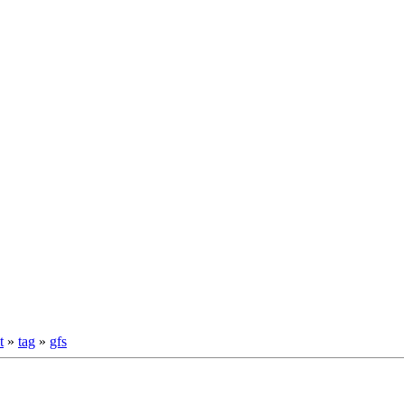
t
»
tag
»
gfs