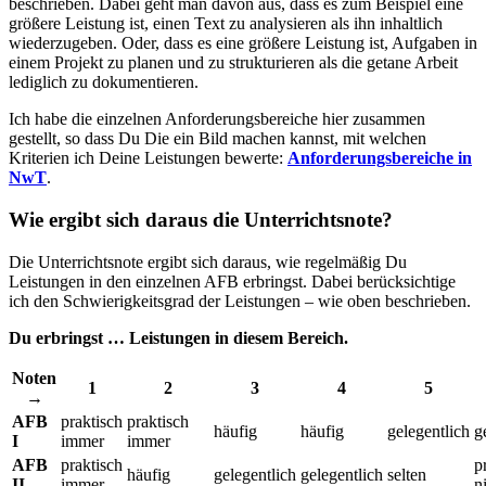
beschrieben. Dabei geht man davon aus, dass es zum Beispiel eine
größere Leistung ist, einen Text zu analysieren als ihn inhaltlich
wiederzugeben. Oder, dass es eine größere Leistung ist, Aufgaben in
einem Projekt zu planen und zu strukturieren als die getane Arbeit
lediglich zu dokumentieren.
Ich habe die einzelnen Anforderungsbereiche hier zusammen
gestellt, so dass Du Die ein Bild machen kannst, mit welchen
Kriterien ich Deine Leistungen bewerte:
Anforderungsbereiche in
NwT
.
Wie ergibt sich daraus die Unterrichtsnote?
Die Unterrichtsnote ergibt sich daraus, wie regelmäßig Du
Leistungen in den einzelnen AFB erbringst. Dabei berücksichtige
ich den Schwierigkeitsgrad der Leistungen – wie oben beschrieben.
Du erbringst … Leistungen in diesem Bereich.
Noten
1
2
3
4
5
→
AFB
praktisch
praktisch
häufig
häufig
gelegentlich
g
I
immer
immer
AFB
praktisch
p
häufig
gelegentlich
gelegentlich
selten
II
immer
n