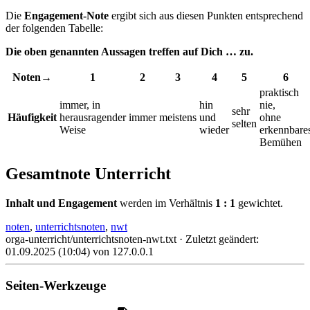
Die
Engagement-Note
ergibt sich aus diesen Punkten entsprechend
der folgenden Tabelle:
Die oben genannten Aussagen treffen auf Dich … zu.
Noten→
1
2
3
4
5
6
praktisch
immer, in
hin
nie,
sehr
Häufigkeit
herausragender
immer
meistens
und
ohne
selten
Weise
wieder
erkennbare
Bemühen
Gesamtnote Unterricht
Inhalt und Engagement
werden im Verhältnis
1 : 1
gewichtet.
noten
,
unterrichtsnoten
,
nwt
orga-unterricht/unterrichtsnoten-nwt.txt
· Zuletzt geändert:
01.09.2025 (10:04)
von
127.0.0.1
Seiten-Werkzeuge