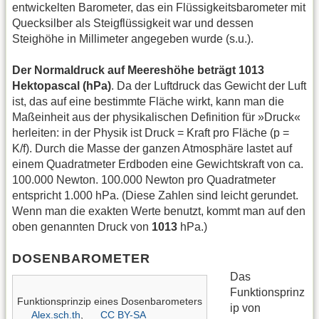
entwickelten Barometer, das ein Flüssigkeitsbarometer mit
Quecksilber als Steigflüssigkeit war und dessen
Steighöhe in Millimeter angegeben wurde (s.u.).
Der Normaldruck auf Meereshöhe beträgt 1013
Hektopascal (hPa)
. Da der Luftdruck das Gewicht der Luft
ist, das auf eine bestimmte Fläche wirkt, kann man die
Maßeinheit aus der physikalischen Definition für »Druck«
herleiten: in der Physik ist Druck = Kraft pro Fläche (p =
K/f). Durch die Masse der ganzen Atmosphäre lastet auf
einem Quadratmeter Erdboden eine Gewichtskraft von ca.
100.000 Newton. 100.000 Newton pro Quadratmeter
entspricht 1.000 hPa. (Diese Zahlen sind leicht gerundet.
Wenn man die exakten Werte benutzt, kommt man auf den
oben genannten Druck von
1013
hPa.)
DOSENBAROMETER
Das
Funktionsprinz
Funktionsprinzip eines Dosenbarometers
ip von
Alex.sch.th
,
CC BY-SA