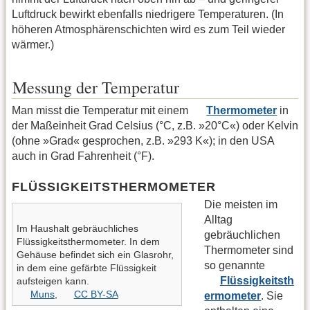
Luftdruck bewirkt ebenfalls niedrigere Temperaturen. (In
höheren Atmosphärenschichten wird es zum Teil wieder
wärmer.)
Messung der Temperatur
Man misst die Temperatur mit einem
Thermometer
in
der Maßeinheit Grad Celsius (°C, z.B. »20°C«) oder Kelvin
(ohne »Grad« gesprochen, z.B. »293 K«); in den USA
auch in Grad Fahrenheit (°F).
FLÜSSIGKEITSTHERMOMETER
Die meisten im
Alltag
Im Haushalt gebräuchliches
gebräuchlichen
Flüssigkeitsthermometer. In dem
Thermometer sind
Gehäuse befindet sich ein Glasrohr,
so genannte
in dem eine gefärbte Flüssigkeit
Flüssigkeitsth
aufsteigen kann.
Muns
,
CC BY-SA
ermometer
. Sie